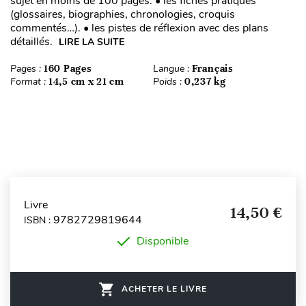
sujet en moins de 100 pages. • les fiches pratiques
(glossaires, biographies, chronologies, croquis
commentés…). • les pistes de réflexion avec des plans
détaillés.
LIRE LA SUITE
Pages :
160 Pages
Langue :
Français
Format :
14,5 cm x 21 cm
Poids :
0,237 kg
Livre
14,50 €
9782729819644
ISBN :
Disponible
ACHETER LE LIVRE