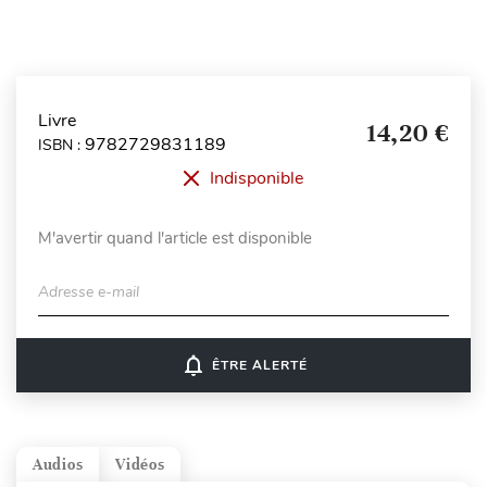
Livre
14,20 €
9782729831189
ISBN :
Indisponible
M'avertir quand l'article est disponible
Adresse e-mail
notifications_none
ÊTRE ALERTÉ
Audios
Vidéos