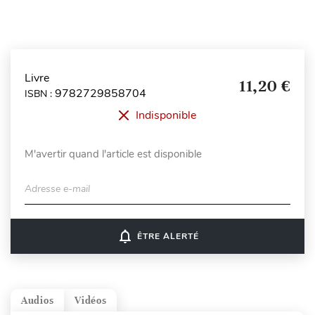
Livre
11,20 €
9782729858704
ISBN :
Indisponible
M'avertir quand l'article est disponible
Adresse e-mail
notifications_none
ÊTRE ALERTÉ
Audios
Vidéos