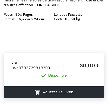
migraine, les maladies cardio-vasculaires, l'arthrose et bien
d'autres affection...
LIRE LA SUITE
Pages :
304 Pages
Langue :
Français
Format :
16,5 cm x 24 cm
Poids :
0,560 kg
Livre
39,00 €
9782729819309
ISBN :
Disponible
ACHETER LE LIVRE