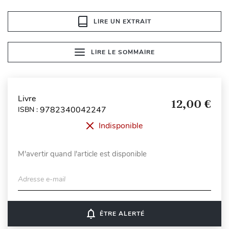
LIRE UN EXTRAIT
LIRE LE SOMMAIRE
Livre
12,00 €
9782340042247
ISBN :
Indisponible
M'avertir quand l'article est disponible
Adresse e-mail
notifications_none
ÊTRE ALERTÉ