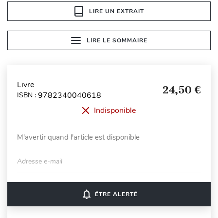
LIRE UN EXTRAIT
LIRE LE SOMMAIRE
Livre
24,50 €
9782340040618
ISBN :
Indisponible
M'avertir quand l'article est disponible
Adresse e-mail
notifications_none
ÊTRE ALERTÉ