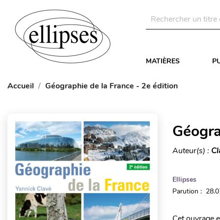
MATIÈRES
P
Accueil
Géographie de la France - 2e édition
Géogra
Auteur(s) :
Cl
Ellipses
Parution : 28.
Cet ouvrage es