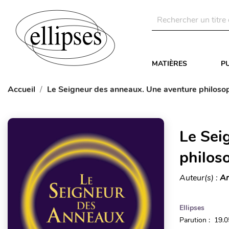
MATIÈRES
P
Accueil
Le Seigneur des anneaux. Une aventure philoso
Le Sei
philos
Auteur(s) :
Am
Ellipses
Parution : 19.