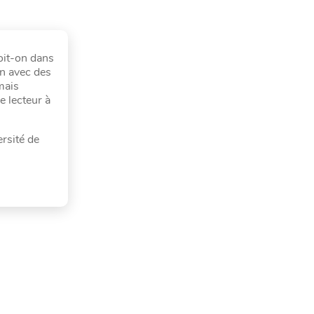
oit-on dans
en avec des
mais
e lecteur à
rsité de