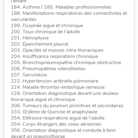
l’enfant
184. Asthme / 180. Maladies professionnelles
188. Manifestations respiratoires des connectivites et
vascularites
199. Dyspnée aiguë et chronique
200. Toux chronique de l’adulte
201. Hémoptysie
202. Épanchement pleural
203. Opacités et masses intra-thoraciques
204. Insuffisance respiratoire chronique
205. Bronchopneumopathie chronique obstructive
206. Pneumopathies interstitielles
207. Sarcoïdose
222. Hypertension artérielle pulmonaire
224. Maladie thrombo-embolique veineuse
228. Orientation diagnostique devant une douleur
thoracique aiguë et chronique
306. Tumeurs du poumon primitives et secondaires
333. Œdème de Quincke et anaphylaxie
354. Détresse respiratoire aiguë de l’adulte
354. Corps étrangers des voies aériennes
356. Orientation diagnostique et conduite à tenir
devant un pneumothorax