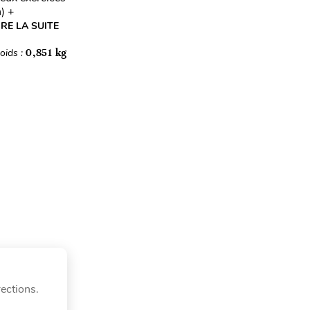
) +
IRE LA SUITE
oids :
0,851 kg
ections.