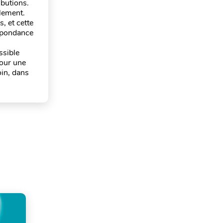
ibutions.
lement.
, et cette
espondance
ssible
pour une
oin, dans