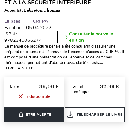
ET À LA SÉCURITÉ INTÉRIEURE
Auteur(s) :
Lebreton Thomas
Ellipses
CRFPA
Parution : 05.04.2022
ISBN :
Consulter la nouvelle
9782340066274
édition
Ce manuel de procédure pénale a été conçu afin d'assurer une
préparation optimale à l'épreuve de l' examen d'accès au CRFPA . Il
est composé d'une présentation de l'épreuve et de 24 fiches
thématiques permettant d'aborder avec clarté et exha...
LIRE LA SUITE
39,00 €
32,99 €
Livre
Format
numérique
Indisponible
notifications_none
ÊTRE ALERTÉ
TÉLÉCHARGER LE LIVRE