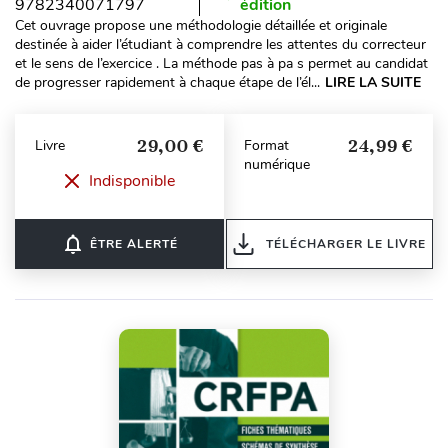
9782340071797
édition
Cet ouvrage propose une méthodologie détaillée et originale
destinée à aider l’étudiant à comprendre les attentes du correcteur
et le sens de l’exercice . La méthode pas à pa s permet au candidat
de progresser rapidement à chaque étape de l’él...
LIRE LA SUITE
29,00 €
24,99 €
Livre
Format
numérique
Indisponible
notifications_none
ÊTRE ALERTÉ
TÉLÉCHARGER LE LIVRE