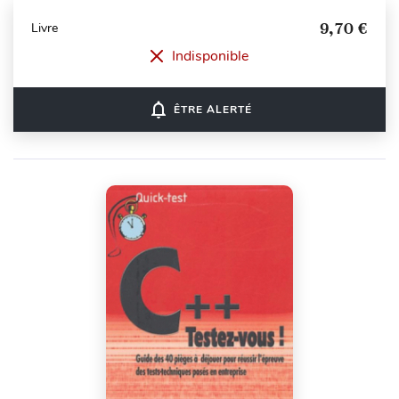
9,70 €
Livre
Indisponible
notifications_none
ÊTRE ALERTÉ