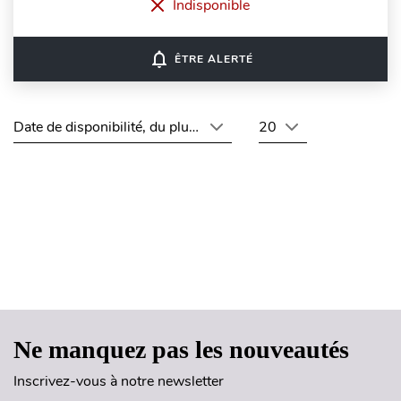
Indisponible
notifications_none
ÊTRE ALERTÉ
Date de disponibilité, du plus récent au plus ancien
20
Haut de page
Ne manquez pas les nouveautés
Inscrivez-vous à notre newsletter