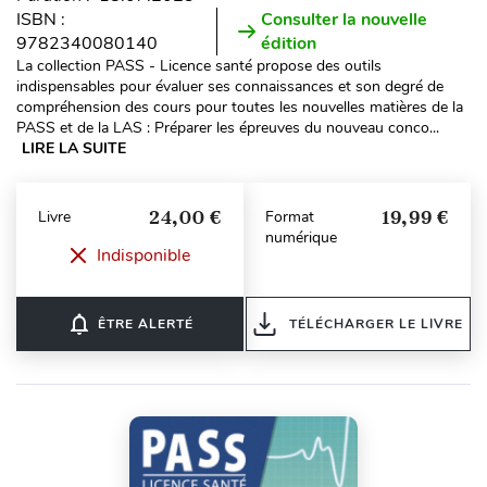
ISBN :
Consulter la nouvelle
9782340080140
édition
La collection PASS - Licence santé propose des outils
indispensables pour évaluer ses connaissances et son degré de
compréhension des cours pour toutes les nouvelles matières de la
PASS et de la LAS : Préparer les épreuves du nouveau conco...
LIRE LA SUITE
24,00 €
19,99 €
Livre
Format
numérique
Indisponible
notifications_none
ÊTRE ALERTÉ
TÉLÉCHARGER LE LIVRE