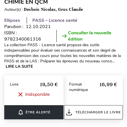
CHIMIE EN QCM
Auteur(s) :
Desbois Nicolas, Gros Claude
Ellipses
PASS – Licence santé
Parution : 12.10.2021
ISBN :
Consulter la nouvelle
9782340061316
édition
La collection PASS - Licence santé propose des outils
indispensables pour évaluer ses connaissances et son degré de
compréhension des cours pour toutes les nouvelles matières de la
PASS et de la LAS : Préparer les épreuves du nouveau conco...
LIRE LA SUITE
19,50 €
16,99 €
Livre
Format
numérique
Indisponible
notifications_none
ÊTRE ALERTÉ
TÉLÉCHARGER LE LIVRE