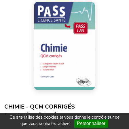
CHIMIE - QCM CORRIGÉS
Auteur(s) :
Clerc Christophe
Ce site utilise des cookies et vous donne le contrôle sur ce
que vous souhaitez activer
Personnaliser
Ellipses
PASS – Licence santé