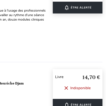
notifications_none
ÊTRE ALERTÉ
que à l'usage des professionnels
ravailler au rythme d'une séance
un an, douze modules cliniques
14,70 €
Livre
 Bouriche Djam
Indisponible
notifications_none
ÊTRE ALERTÉ