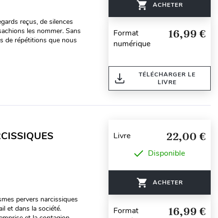
ACHETER
egards reçus, de silences
 sachions les nommer. Sans
16,99 €
Format
s de répétitions que nous
numérique
TÉLÉCHARGER LE
LIVRE
RCISSIQUES
22,00 €
Livre
Disponible
ACHETER
smes pervers narcissiques
il et dans la société.
16,99 €
Format
emprise et la contagion