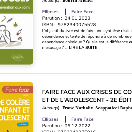
Auteur(s) :
Bourin Michel
Ellipses
Faire Face
Parution : 24.01.2023
ISBN : 9782340075528
L’objectif du livre est de faire une synthèse réal
dépendance et tente de répondre à de nombreuse
dépendance chimique ? Quelle est la différence ent
mésusage ? ...
LIRE LA SUITE
FAIRE FACE AUX CRISES DE CO
ET DE L'ADOLESCENT - 2E ÉDI
Auteur(s) :
Franc Nathalie, Scappaticci Raph
Ellipses
Faire Face
Parution : 06.12.2022