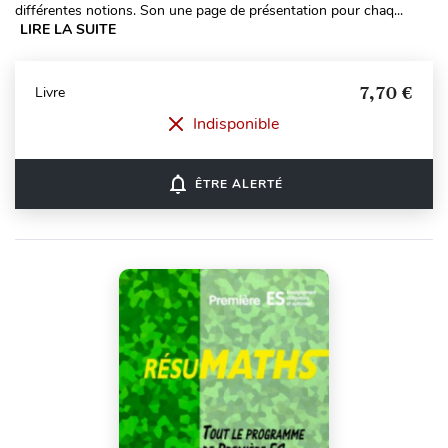
différentes notions. Son une page de présentation pour chaq...
LIRE LA SUITE
7,70 €
Livre
Indisponible
notifications_none
ÊTRE ALERTÉ