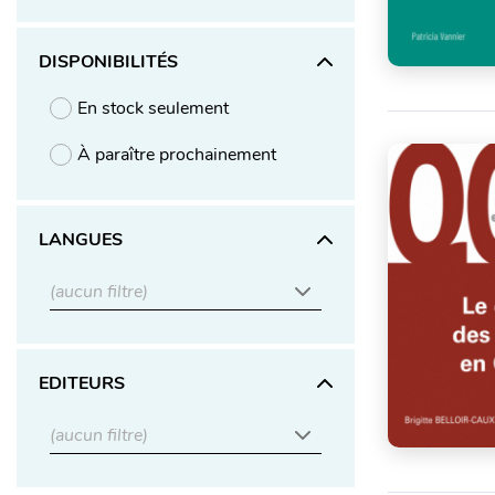
DISPONIBILITÉS
En stock seulement
À paraître prochainement
LANGUES
(aucun filtre)
EDITEURS
(aucun filtre)