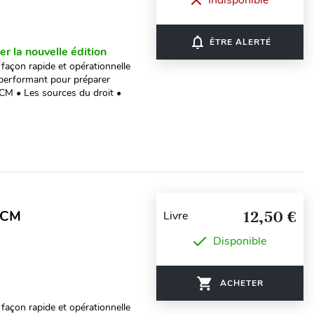
Indisponible
notifications_none
ÊTRE ALERTÉ
er la nouvelle édition
 façon rapide et opérationnelle
 performant pour préparer
CM • Les sources du droit •
QCM
12,50 €
Livre
Disponible
ACHETER
 façon rapide et opérationnelle