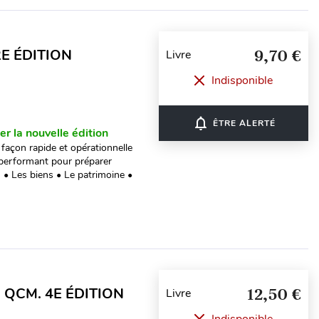
2E ÉDITION
9,70 €
Livre
Indisponible
notifications_none
ÊTRE ALERTÉ
er la nouvelle édition
 façon rapide et opérationnelle
 performant pour préparer
• Les biens • Le patrimoine •
 QCM. 4E ÉDITION
12,50 €
Livre