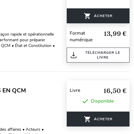
ACHETER
13,99 €
Format
façon rapide et opérationnelle
numérique
performant pour préparer
 QCM • État et Constitution •
TÉLÉCHARGER LE
LIVRE
S EN QCM
16,50 €
Livre
Disponible
ACHETER
des affaires • Acteurs •