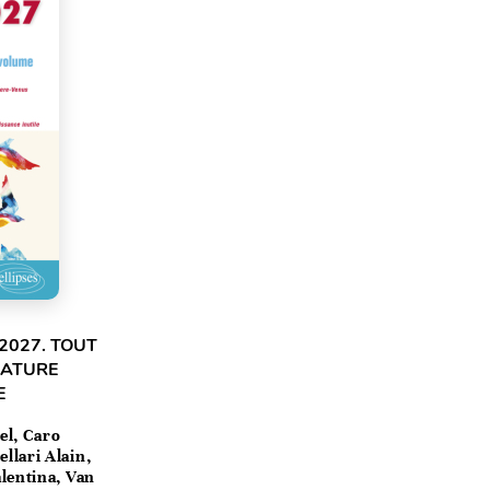
2027. TOUT
RATURE
E
el, Caro
llari Alain,
lentina, Van