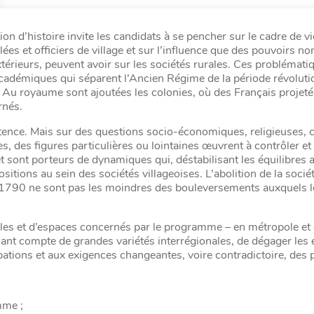
 d’histoire invite les candidats à se pencher sur le cadre de vi
es et officiers de village et sur l’influence que des pouvoirs n
térieurs, peuvent avoir sur les sociétés rurales. Ces problémati
cadémiques qui séparent l’Ancien Régime de la période révoluti
Au royaume sont ajoutées les colonies, où des Français projetés
rnés.
stence. Mais sur des questions socio-économiques, religieuses, c
ives, des figures particulières ou lointaines œuvrent à contrôler et
et sont porteurs de dynamiques qui, déstabilisant les équilibres 
tions au sein des sociétés villageoises. L’abolition de la socié
1790 ne sont pas les moindres des bouleversements auxquels l
ples et d’espaces concernés par le programme – en métropole et 
ant compte de grandes variétés interrégionales, de dégager les 
pations et aux exigences changeantes, voire contradictoire, des 
mme ;