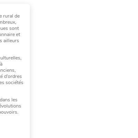
e rural de
ombreux,
ques sont
onnaire et
 ailleurs
ulturelles,
 à
anciens,
té d’ordres
es sociétés
dans les
évolutions
pouvoirs.