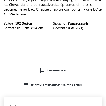
kit » de l’élève, a pour objectif d’accompagner efficacement
les élèves dans la perspective des épreuves d’histoire-
géographie au bac. Chaque chapitre comporte : • une boîte
à...
Weiterlesen
Seiten :
192 Seiten
Sprache :
Französisch
Format :
16,5 cm x 24 cm
Gewicht :
0,302 kg
LESEPROBE
INHALTSVERZEICHNIS ANSEHEN