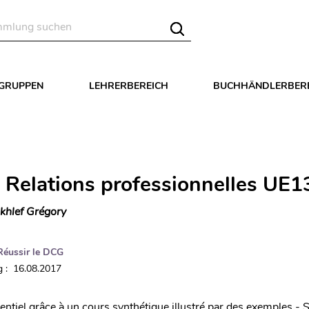
LGRUPPEN
LEHRERBEREICH
BUCHHÄNDLERBER
 Relations professionnelles UE1
khlef Grégory
Réussir le DCG
 : 16.08.2017
sentiel grâce à un cours synthétique illustré par des exemples - S