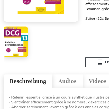
efficacement 
l’examen grâc
Seiten :
224 Se
L
Beschreibung
Audios
Videos
- Retenir l’essentiel grâce à un cours synthétique illustré 
- S’entraîner efficacement grâce à de nombreux exercices d
- Aborder sereinement l’examen grâce à des annales corr