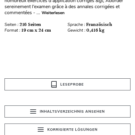
nombreux exercices d’application corrigés &gt; Aborder
sereinement l’examen grâce à des annales corrigées et
commentées - ...
Weiterlesen
Seiten :
216 Seiten
Sprache :
Französisch
Format :
19 cm x 24 cm
Gewicht :
0,416 kg
LESEPROBE
INHALTSVERZEICHNIS ANSEHEN
KORRIGIERTE LÖSUNGEN