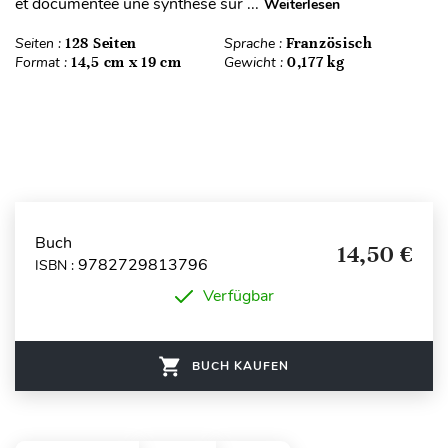
et documentée une synthèse sur ...
Weiterlesen
Seiten :
128 Seiten
Sprache :
Französisch
Format :
14,5 cm x 19 cm
Gewicht :
0,177 kg
Buch
14,50 €
9782729813796
ISBN :
Verfügbar
BUCH KAUFEN