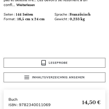
pas et déteste lire… Les devoirs se résument à un
confl...
Weiterlesen
Seiten :
144 Seiten
Sprache :
Französisch
Format :
16,5 cm x 24 cm
Gewicht :
0,233 kg
LESEPROBE
INHALTSVERZEICHNIS ANSEHEN
Buch
14,50 €
9782340011069
ISBN :