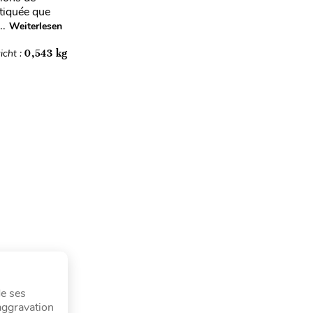
stiquée que
..
Weiterlesen
icht :
0,543 kg
de ses
’aggravation