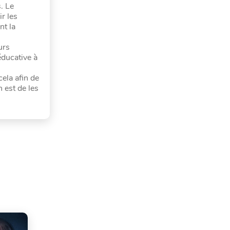
. Le
r les
nt la
urs
éducative à
cela afin de
 est de les