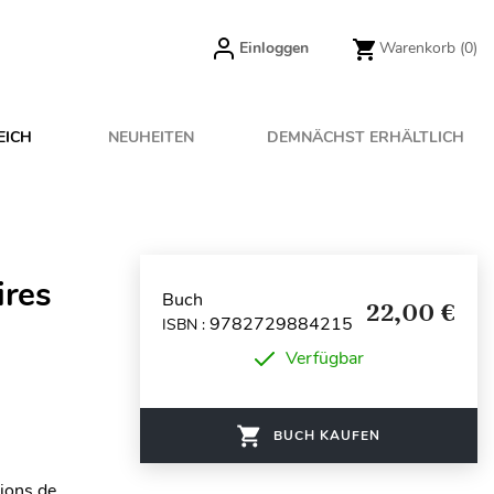
Einloggen
Warenkorb
(0)
EICH
NEUHEITEN
DEMNÄCHST ERHÄLTLICH
ires
Buch
22,00 €
9782729884215
ISBN :
Verfügbar
BUCH KAUFEN
lions de