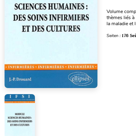
Volume complé
thèmes liés à 
la maladie et 
Seiten :
176 Se