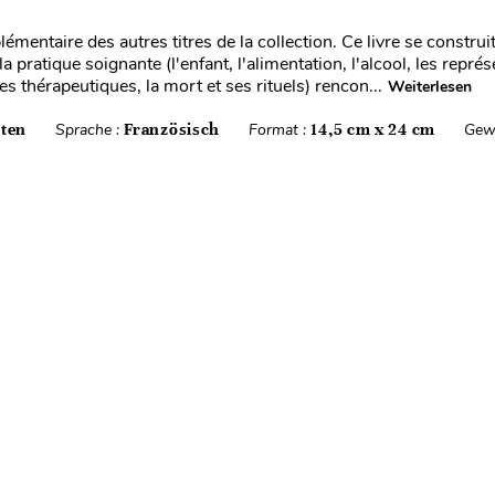
mentaire des autres titres de la collection. Ce livre se construi
la pratique soignante (l'enfant, l'alimentation, l'alcool, les repré
les thérapeutiques, la mort et ses rituels) rencon...
Weiterlesen
iten
Sprache :
Französisch
Format :
14,5 cm x 24 cm
Gew