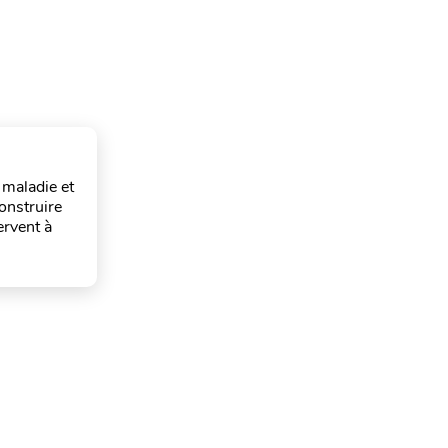
a maladie et
construire
ervent à