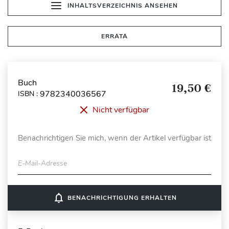
INHALTSVERZEICHNIS ANSEHEN
ERRATA
Buch
19,50 €
9782340036567
ISBN :
Nicht verfügbar
Benachrichtigen Sie mich, wenn der Artikel verfügbar ist
E-Mail-Adresse
notifications_none
BENACHRICHTIGUNG ERHALTEN