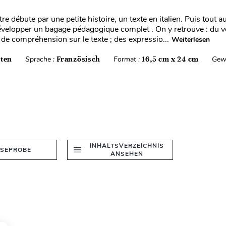
e débute par une petite histoire, un texte en italien. Puis tout a
développer un bagage pédagogique complet . On y retrouve : du v
 de compréhension sur le texte ; des expressio...
Weiterlesen
iten
Sprache :
Französisch
Format :
16,5 cm x 24 cm
Gew
INHALTSVERZEICHNIS
ESEPROBE
ANSEHEN