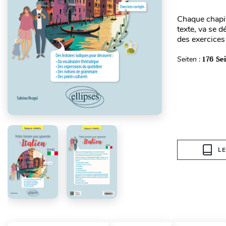
Chaque chapitr
texte, va se 
des exercices
Seiten :
176 Se
L