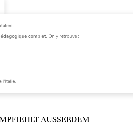
talien.
édagogique complet
. On y retrouve :
 l'Italie.
MPFIEHLT AUSSERDEM