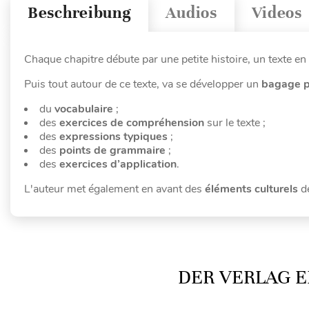
Beschreibung
Audios
Videos
Chaque chapitre débute par une petite histoire, un texte en i
Puis tout autour de ce texte, va se développer un
bagage p
du
vocabulaire
;
des
exercices de compréhension
sur le texte ;
des
expressions typiques
;
des
points de grammaire
;
des
exercices d’application
.
L'auteur met également en avant des
éléments culturels
de
DER VERLAG E