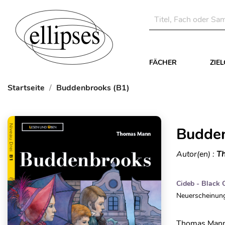
FÄCHER
ZIE
Startseite
Buddenbrooks (B1)
Budden
Autor(en) :
T
Cideb - Black 
Neuerscheinung
Thomas Mann r