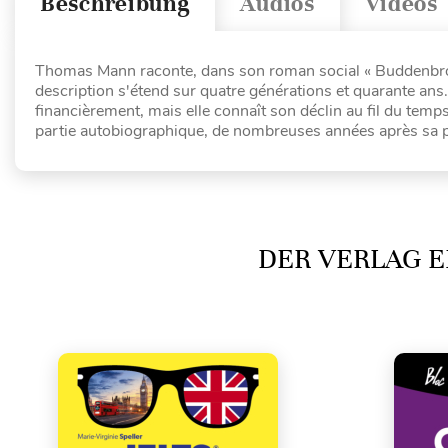
Beschreibung
Audios
Videos
Thomas Mann raconte, dans son roman social « Buddenbrooks
description s'étend sur quatre générations et quarante ans.
financièrement, mais elle connaît son déclin au fil du temp
partie autobiographique, de nombreuses années après sa p
DER VERLAG E