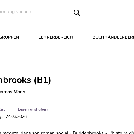
LGRUPPEN
LEHRERBEREICH
BUCHHÄNDLERBER
brooks (B1)
homas Mann
Cat
Lesen und uben
 : 24.03.2026
aconte, dans son roman social « Buddenbrooks », l'histoire d'