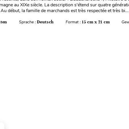
emagne au XIXe siècle. La description s'étend sur quatre générati
Au début, la famille de marchands est très respectée et très bi...
iten
Sprache :
Deutsch
Format :
15 cm x 21 cm
Gew