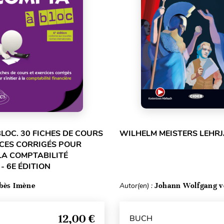
LOC. 30 FICHES DE COURS
WILHELM MEISTERS LEHRJ
ICES CORRIGÉS POUR
 LA COMPTABILITÉ
- 6E ÉDITION
bès Imène
Autor(en) :
Johann Wolfgang v
12,00 €
BUCH