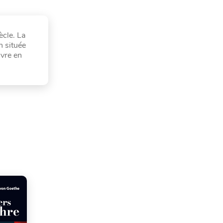
ècle. La
n située
uvre en