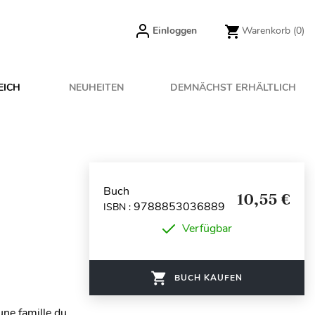
Einloggen
Warenkorb
(0)
EICH
NEUHEITEN
DEMNÄCHST ERHÄLTLICH
Buch
10,55 €
9788853036889
ISBN :
Verfügbar
BUCH KAUFEN
une famille du