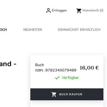
Einloggen
Warenkorb
(0)
EICH
NEUHEITEN
DEMNÄCHST ERHÄLTLICH
mand -
Buch
16,00 €
9782340079489
ISBN :
Verfügbar
BUCH KAUFEN