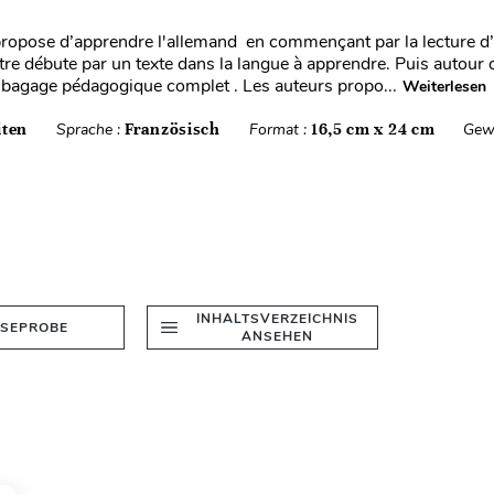
ropose d’apprendre l'allemand en commençant par la lecture d’u
re débute par un texte dans la langue à apprendre. Puis autour d
bagage pédagogique complet . Les auteurs propo...
Weiterlesen
iten
Sprache :
Französisch
Format :
16,5 cm x 24 cm
Gew
INHALTSVERZEICHNIS
ESEPROBE
ANSEHEN