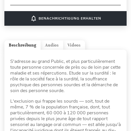
notifications_none
BENACHRICHTIGUNG ERHALTEN
Beschreibung
Audios
Videos
S'adresse au grand Public, et plus particulièrement
toute personne concernée de près ou de loin par cette
maladie et ses répercutions. Etude sur la surdité : le
rôle de la société face à la surdité, la souffrance
psychique des personnes sourdes et la démarche de
soin des personne sourde.
L'exclusion qui frappe les sourds — soit, tout de
même, 7 % de la population française, dont, tout
particulièrement, 60 000 à 120 000 personnes
privées depuis le plus jeune âge de tout rapport
sensoriel au langage oral commun — est allée jusqu'à
l'incapacité juridique dont ils étaient frappés au dix-