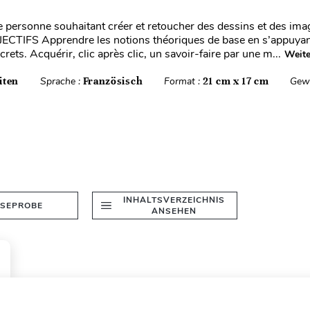
personne souhaitant créer et retoucher des dessins et des ima
BJECTIFS Apprendre les notions théoriques de base en s’appuyan
ets. Acquérir, clic après clic, un savoir-faire par une m...
Weite
iten
Sprache :
Französisch
Format :
21 cm x 17 cm
Gewi
INHALTSVERZEICHNIS
ESEPROBE
ANSEHEN