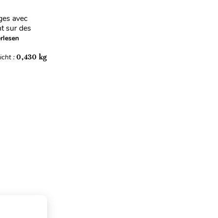
ges avec
t sur des
rlesen
cht :
0,430 kg