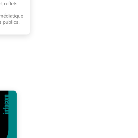
t reflets
é médiatique
s publics.