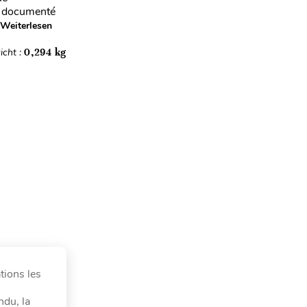
st documenté
Weiterlesen
icht :
0,294 kg
tions les
ndu, la