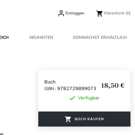
Einloggen
Warenkorb
(0)
EICH
NEUHEITEN
DEMNÄCHST ERHÄLTLICH
Buch
18,50 €
9782729899073
ISBN :
Verfügbar
BUCH KAUFEN
ue