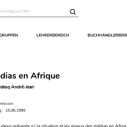
LGRUPPEN
LEHRERBEREICH
BUCHHÄNDLERBER
dias en Afrique
desq André-Jean
Infocom
 : 15.06.1999
desq présente ici la situation et les enjeux des médias en Afriq