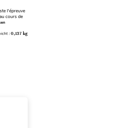
ste l'épreuve
au cours de
sen
icht :
0,137 kg