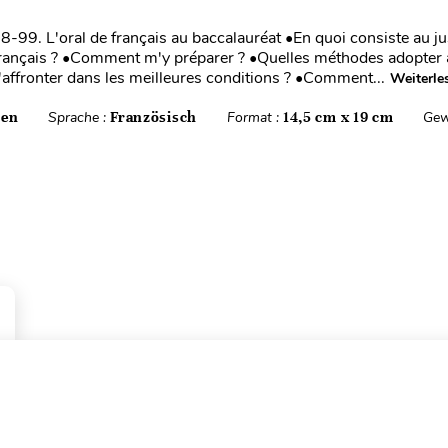
99. L'oral de français au baccalauréat •En quoi consiste au ju
français ? •Comment m'y préparer ? •Quelles méthodes adopter 
l'affronter dans les meilleures conditions ? •Comment...
Weiterle
ten
Sprache :
Französisch
Format :
14,5 cm x 19 cm
Gew