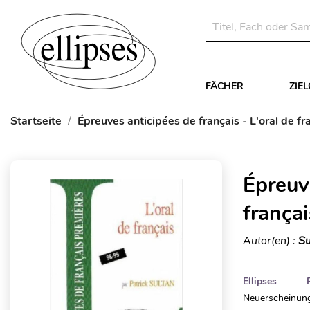
FÄCHER
ZIE
Startseite
Épreuves anticipées de français - L'oral de fr
Épreuve
françai
Autor(en) :
Su
Ellipses
Neuerscheinung