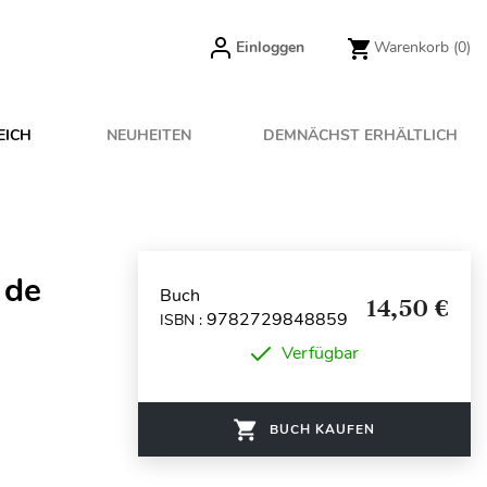
Einloggen
Warenkorb
(0)
EICH
NEUHEITEN
DEMNÄCHST ERHÄLTLICH
 de
Buch
14,50 €
9782729848859
ISBN :
Verfügbar
BUCH KAUFEN