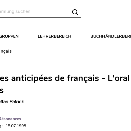
LGRUPPEN
LEHRERBEREICH
BUCHHÄNDLERBER
ançais
s anticipées de français - L'oral
s
ltan Patrick
Résonances
 : 15.07.1998