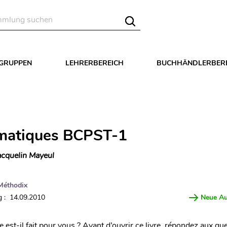
LGRUPPEN
LEHRERBEREICH
BUCHHÄNDLERBER
matiques BCPST-1
cquelin Mayeul
Méthodix
 : 14.09.2010
Neue A
e est-il fait pour vous ? Avant d’ouvrir ce livre, répondez aux qu