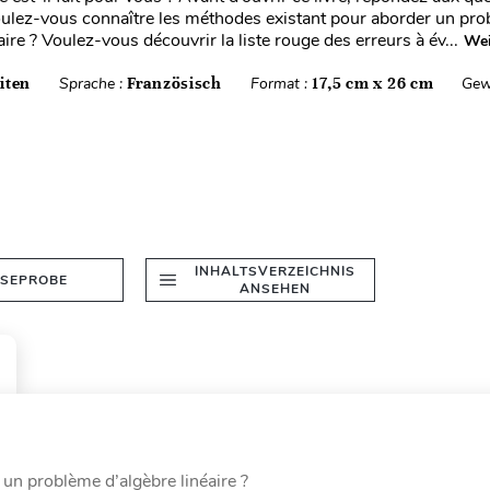
oulez-vous connaître les méthodes existant pour aborder un pr
aire ? Voulez-vous découvrir la liste rouge des erreurs à év...
Wei
iten
Sprache :
Französisch
Format :
17,5 cm x 26 cm
Gew
INHALTSVERZEICHNIS
ESEPROBE
ANSEHEN
un problème d’algèbre linéaire ?