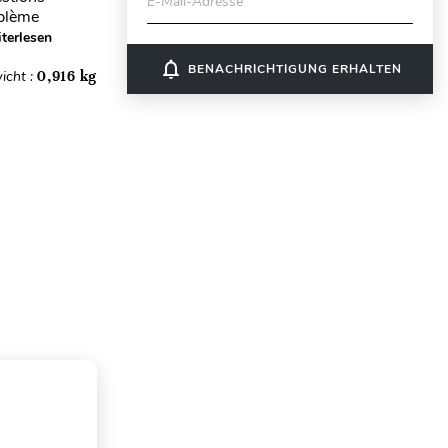
E-Mail-Adresse
oblème
terlesen
notifications_none
BENACHRICHTIGUNG ERHALTEN
icht :
0,916 kg