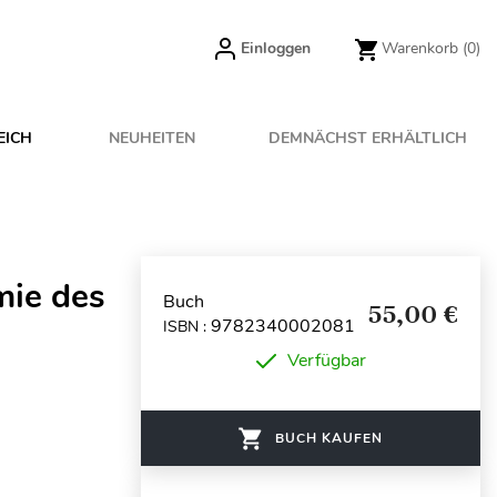
Einloggen
Warenkorb
(0)
EICH
NEUHEITEN
DEMNÄCHST ERHÄLTLICH
mie des
Buch
55,00 €
9782340002081
ISBN :
Verfügbar
BUCH KAUFEN