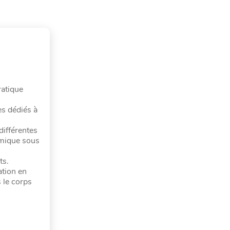
ratique
s dédiés à
différentes
imique sous
ts.
ation en
 le corps