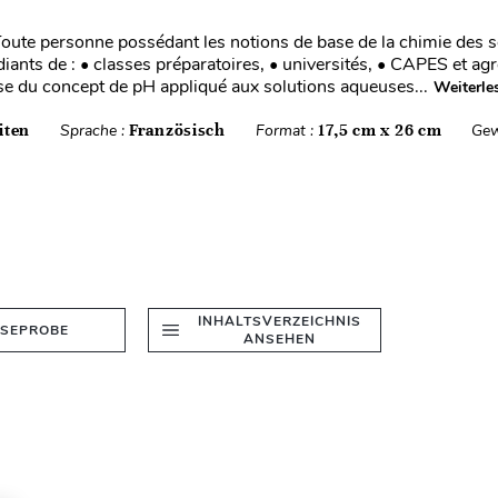
Toute personne possédant les notions de base de la chimie des s
diants de : • classes préparatoires, • universités, • CAPES et ag
ise du concept de pH appliqué aux solutions aqueuses...
Weiterle
iten
Sprache :
Französisch
Format :
17,5 cm x 26 cm
Gew
INHALTSVERZEICHNIS
ESEPROBE
ANSEHEN