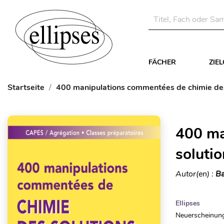
FÄCHER
ZIE
Startseite
400 manipulations commentées de chimie des
400 ma
soluti
Autor(en) :
Ba
Ellipses
Neuerscheinung