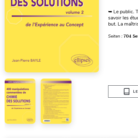
➥ Le public. 
savoir les étu
but. La maîtr
Seiten :
704 Se
L