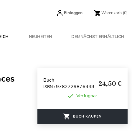
Einloggen
Warenkorb
(0)
EICH
NEUHEITEN
DEMNÄCHST ERHÄLTLICH
nces
Buch
24,50 €
9782729876449
ISBN :
Verfügbar
BUCH KAUFEN