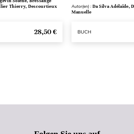
rgevin Solène, Bressange
lier Thierry, Descourtieux
Autor(en) :
Da Silva Adélaïde, 
Manuelle
28,50 €
BUCH
Seitenanfang
Folgen Sie uns auf