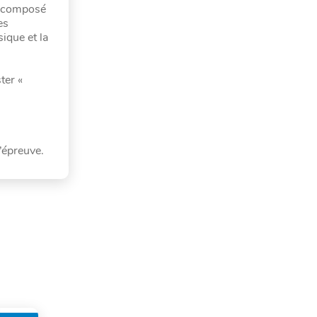
r composé
es
ique et la
ter «
’épreuve.