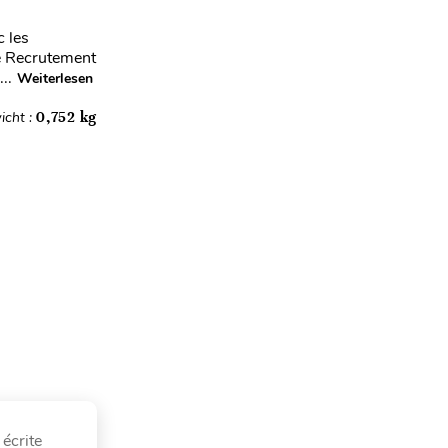
c les
de Recrutement
..
Weiterlesen
icht :
0,752 kg
écrite