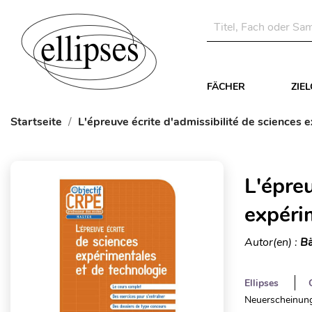
FÄCHER
ZIE
Startseite
L'épreuve écrite d'admissibilité de sciences 
L'épreu
expéri
Autor(en) :
Bä
Ellipses
Neuerscheinung