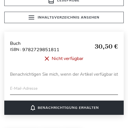
LESEPROBE
INHALTSVERZEICHNIS ANSEHEN
Buch
30,50 €
9782729851811
ISBN :
Nicht verfügbar
Benachrichtigen Sie mich, wenn der Artikel verfügbar ist
E-Mail-Adresse
notifications_none
BENACHRICHTIGUNG ERHALTEN