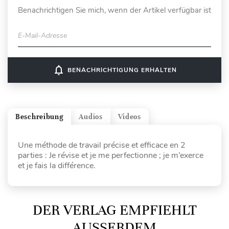
Benachrichtigen Sie mich, wenn der Artikel verfügbar ist
E-Mail-Adresse
notifications_none
BENACHRICHTIGUNG ERHALTEN
Beschreibung
Audios
Videos
Une méthode de travail précise et efficace en 2
parties : Je révise et je me perfectionne ; je m’exerce
et je fais la différence.
DER VERLAG EMPFIEHLT
AUSSERDEM