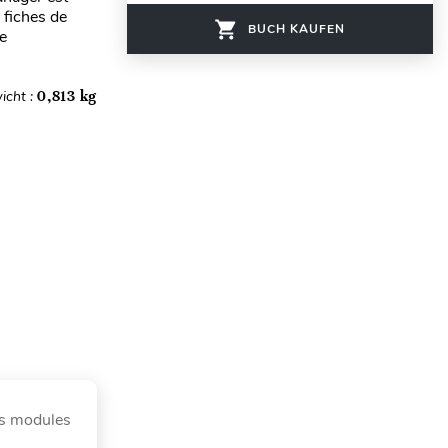
 fiches de
BUCH KAUFEN
de
icht :
0,813 kg
es modules