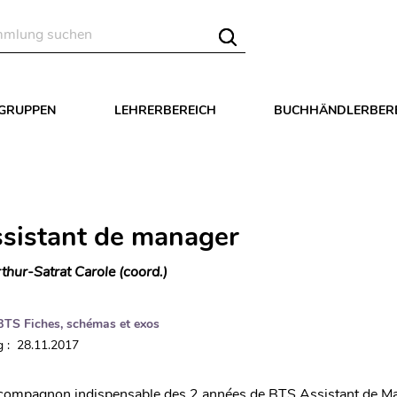
LGRUPPEN
LEHRERBEREICH
BUCHHÄNDLERBER
sistant de manager
thur-Satrat Carole (coord.)
BTS Fiches, schémas et exos
 : 28.11.2017
 compagnon indispensable des 2 années de BTS Assistant de Ma