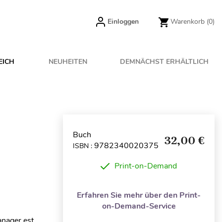
Einloggen
Warenkorb
(0)
EICH
NEUHEITEN
DEMNÄCHST ERHÄLTLICH
Buch
32,00 €
9782340020375
ISBN :
Print-on-Demand
Erfahren Sie mehr über den Print-
on-Demand-Service
nager est