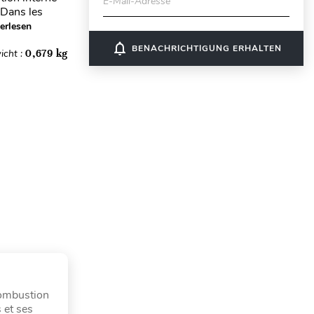
E-Mail-Adresse
 Dans les
erlesen
notifications_none
BENACHRICHTIGUNG ERHALTEN
icht :
0,679 kg
combustion
 et ses