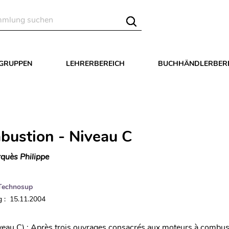
LGRUPPEN
LEHRERBEREICH
BUCHHÄNDLERBER
bustion - Niveau C
quès Philippe
Technosup
 : 15.11.2004
veau C) : Après trois ouvrages consacrés aux moteurs à combus