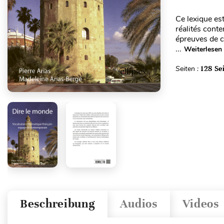
Ce lexique es
réalités cont
épreuves de c
...
Weiterlesen
Seiten :
128 Se
Beschreibung
Audios
Videos