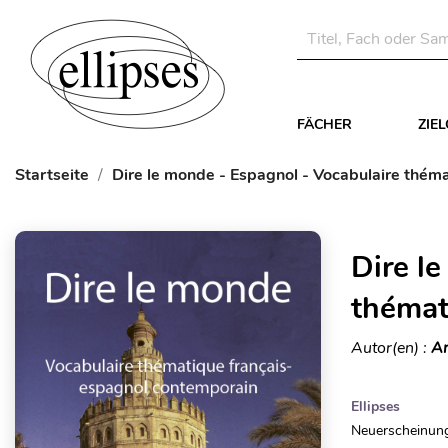
FÄCHER
ZIE
Startseite
Dire le monde - Espagnol - Vocabulaire thém
Dire l
thémat
Autor(en) :
Ar
Ellipses
Neuerscheinung