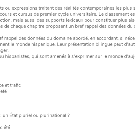
ots ou expressions traitant des réalités contemporaines les plus
urs et cursus de premier cycle universitaire. Le classement es
ction, mais aussi des supports lexicaux pour constituer plus a
gues de chaque chapitre proposent un bref rappel des données d
ref rappel des données du domaine abordé, en accordant, si néce
rnent le monde hispanique. Leur présentation bilingue peut d'aut
ager.
ou hispanistes, qui sont amenés à s'exprimer sur le monde d'auj
 et trafic
eté
 un État pluriel ou plurinational ?
ciété