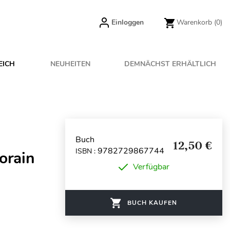
Einloggen
Warenkorb
(0)
EICH
NEUHEITEN
DEMNÄCHST ERHÄLTLICH
Buch
12,50 €
9782729867744
ISBN :
orain
Verfügbar
BUCH KAUFEN