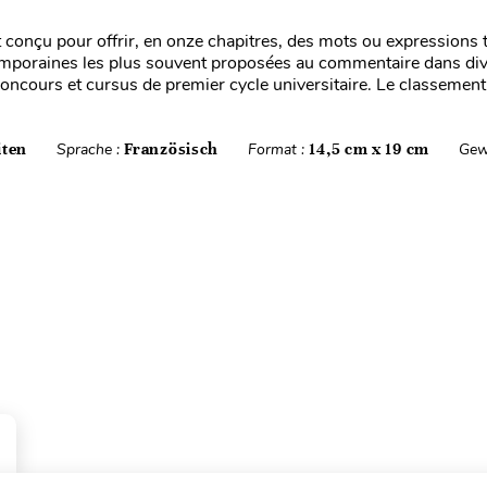
t conçu pour offrir, en onze chapitres, des mots ou expressions t
emporaines les plus souvent proposées au commentaire dans di
oncours et cursus de premier cycle universitaire. Le classement
iten
Sprache :
Französisch
Format :
14,5 cm x 19 cm
Gew