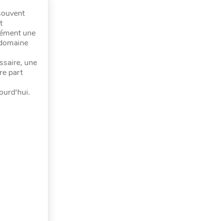
 souvent
t
isément une
u domaine
ssaire, une
re part
ourd'hui.