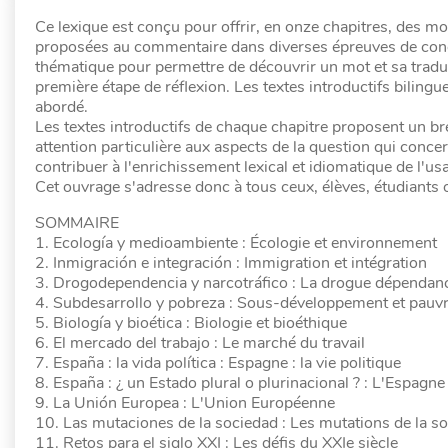
Ce lexique est conçu pour offrir, en onze chapitres, des m
proposées au commentaire dans diverses épreuves de conco
thématique pour permettre de découvrir un mot et sa tradu
première étape de réflexion. Les textes introductifs bilin
abordé.
Les textes introductifs de chaque chapitre proposent un b
attention particulière aux aspects de la question qui conce
contribuer à l'enrichissement lexical et idiomatique de l'us
Cet ouvrage s'adresse donc à tous ceux, élèves, étudiants 
SOMMAIRE
1. Ecología y medioambiente : Écologie et environnement
2. Inmigración e integración : Immigration et intégration
3. Drogodependencia y narcotráfico : La drogue dépendance
4. Subdesarrollo y pobreza : Sous-développement et pauvr
5. Biología y bioética : Biologie et bioéthique
6. El mercado del trabajo : Le marché du travail
7. España : la vida política : Espagne : la vie politique
8. España : ¿ un Estado plural o plurinacional ? : L'Espagne :
9. La Unión Europea : L'Union Européenne
10. Las mutaciones de la sociedad : Les mutations de la so
11. Retos para el siglo XXI : Les défis du XXIe siècle