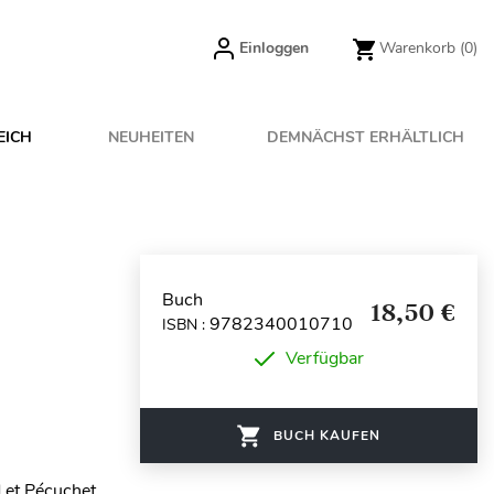
Einloggen
Warenkorb
(0)
EICH
NEUHEITEN
DEMNÄCHST ERHÄLTLICH
Buch
18,50 €
9782340010710
ISBN :
Verfügbar
BUCH KAUFEN
 et Pécuchet