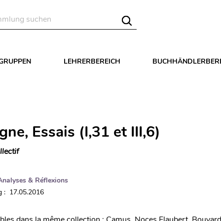
LGRUPPEN
LEHRERBEREICH
BUCHHÄNDLERBER
ne, Essais (I,31 et III,6)
llectif
Analyses & Réflexions
 : 17.05.2016
ibles dans la même collection : Camus, Noces Flaubert, Bouvard