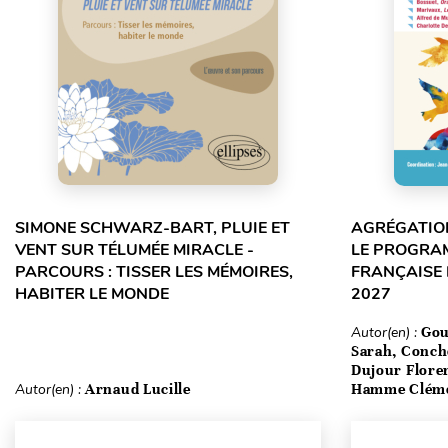
SIMONE SCHWARZ-BART, PLUIE ET
AGRÉGATION
VENT SUR TÉLUMÉE MIRACLE -
LE PROGRA
PARCOURS : TISSER LES MÉMOIRES,
FRANÇAISE 
HABITER LE MONDE
2027
Autor(en) :
Gou
Sarah, Conch
Dujour Floren
Autor(en) :
Arnaud Lucille
Hamme Clém