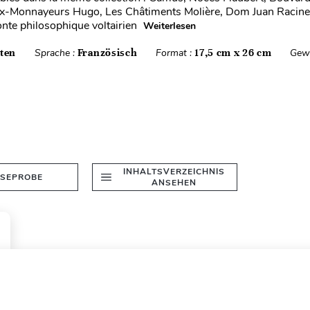
ux-Monnayeurs Hugo, Les Châtiments Molière, Dom Juan Racine
conte philosophique voltairien
Weiterlesen
iten
Sprache :
Französisch
Format :
17,5 cm x 26 cm
Gewi
INHALTSVERZEICHNIS
ESEPROBE
ANSEHEN