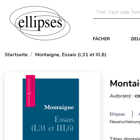
FÄCHER
ZIE
Startseite
Montaigne, Essais (I,31 et III,6)
Montaig
Autor(en) :
co
Ellipses
Neuerscheinung
Titres dispon