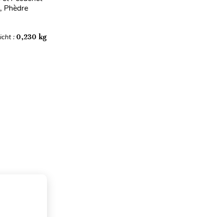
, Phèdre
cht :
0,230 kg