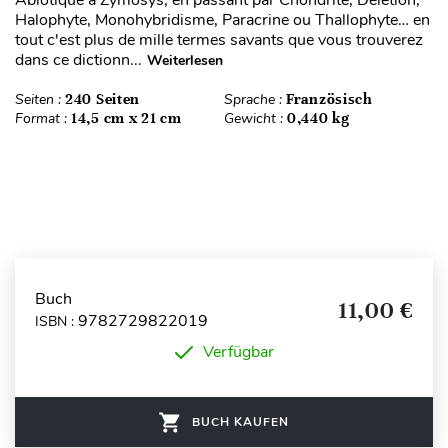
Abiotique à Zymosys, en passant par Chondrite, Délétion,
Halophyte, Monohybridisme, Paracrine ou Thallophyte… en
tout c'est plus de mille termes savants que vous trouverez
dans ce dictionn...
Weiterlesen
Seiten :
240 Seiten
Sprache :
Französisch
Format :
14,5 cm x 21 cm
Gewicht :
0,440 kg
Buch
11,00 €
9782729822019
ISBN :
Verfügbar
BUCH KAUFEN