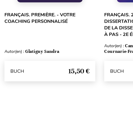
FRANÇAIS. PREMIÈRE. - VOTRE
FRANÇAIS. 
COACHING PERSONNALISÉ
DISSERTATI
DE LA DISS
À PAS - 2E 
Autor(en) :
Can
Autor(en) :
Glatigny Sandra
Cournarie-Fr
15,50 €
BUCH
BUCH