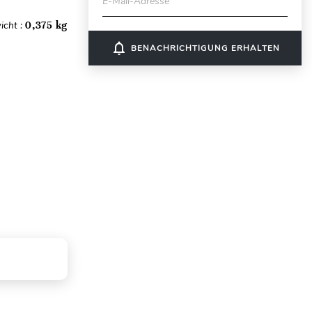
E-Mail-Adresse
icht :
0,375 kg
notifications_none
BENACHRICHTIGUNG ERHALTEN