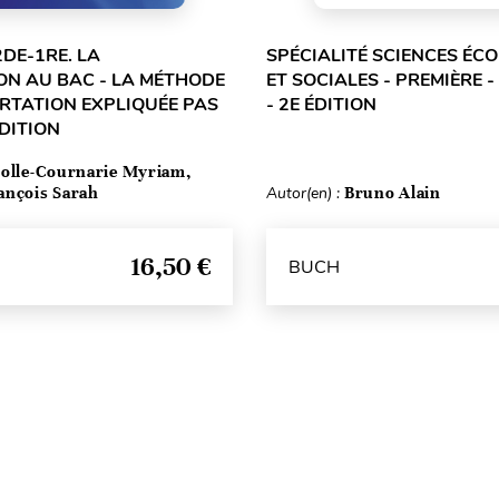
2DE-1RE. LA
SPÉCIALITÉ SCIENCES ÉC
ON AU BAC - LA MÉTHODE
ET SOCIALES - PREMIÈRE -
ERTATION EXPLIQUÉE PAS
- 2E ÉDITION
ÉDITION
olle-Cournarie Myriam,
ançois Sarah
Autor(en) :
Bruno Alain
16,50 €
BUCH
Seitenanfang