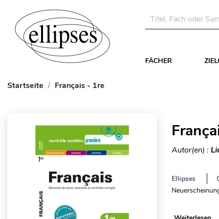
FÄCHER
ZIE
Startseite
Français - 1re
Françai
Autor(en) :
Li
Ellipses
Neuerscheinung
Weiterlesen