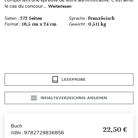
comportent une épreuve de lettre administrative. C’est ainsi
le cas du concour...
Weiterlesen
Seiten :
272 Seiten
Sprache :
Französisch
Format :
16,5 cm x 24 cm
Gewicht :
0,511 kg
LESEPROBE
INHALTSVERZEICHNIS ANSEHEN
Buch
22,50 €
9782729836856
ISBN :