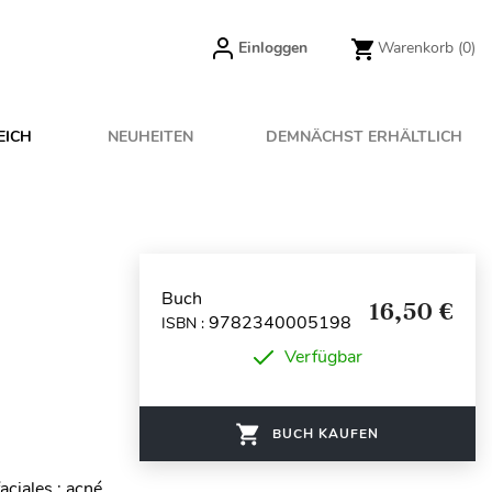
Einloggen
Warenkorb
(0)
EICH
NEUHEITEN
DEMNÄCHST ERHÄLTLICH
Buch
16,50 €
9782340005198
ISBN :
Verfügbar
BUCH KAUFEN
ciales : acné,