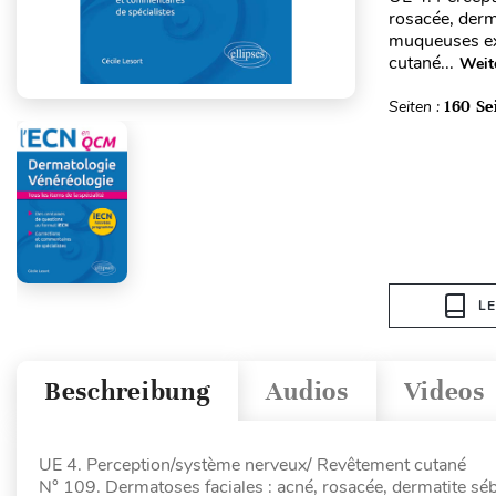
rosacée, derm
muqueuses ex
cutané...
Weit
Seiten :
160 Se
L
Beschreibung
Audios
Videos
UE 4. Perception/système nerveux/ Revêtement cutané
N° 109. Dermatoses faciales : acné, rosacée, dermatite sé