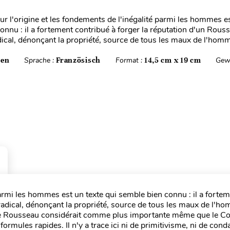
ur l'origine et les fondements de l'inégalité parmi les hommes es
onnu : il a fortement contribué à forger la réputation d'un Rous
dical, dénonçant la propriété, source de tous les maux de l'homm
ten
Sprache :
Französisch
Format :
14,5 cm x 19 cm
Gew
parmi les hommes est un texte qui semble bien connu : il a forte
radical, dénonçant la propriété, source de tous les maux de l'ho
que Rousseau considérait comme plus importante même que le Co
ormules rapides. Il n'y a trace ici ni de primitivisme, ni de con