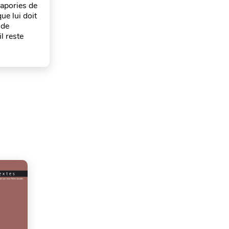
s apories de
ue lui doit
 de
l reste