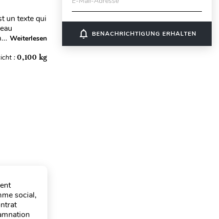
E-Mail-Adresse
t un texte qui
seau
notifications_none
BENACHRICHTIGUNG ERHALTEN
...
Weiterlesen
icht :
0,100 kg
ment
mme social,
ntrat
damnation