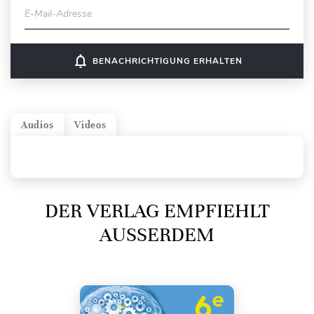
E-Mail-Adresse
notifications_none
BENACHRICHTIGUNG ERHALTEN
Audios
Videos
DER VERLAG EMPFIEHLT
AUSSERDEM