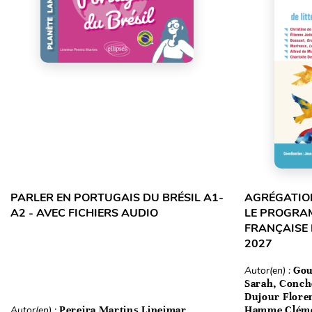
PARLER EN PORTUGAIS DU BRÉSIL A1-
AGRÉGATION
A2 - AVEC FICHIERS AUDIO
LE PROGRA
FRANÇAISE 
2027
Autor(en) :
Gou
Sarah, Conch
Dujour Floren
Autor(en) :
Pereira Martins Lineimar
Hamme Clém