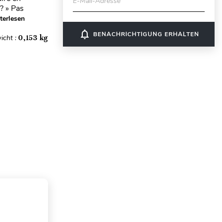
E-Mail-Adresse
 ? » Pas
terlesen
notifications_none
BENACHRICHTIGUNG ERHALTEN
icht :
0,153 kg