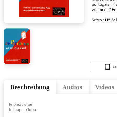
portugais : « 
vraiment ? En 
Seiten :
112 Se
L
Beschreibung
Audios
Videos
le pied : o pé
le loup : o lobo