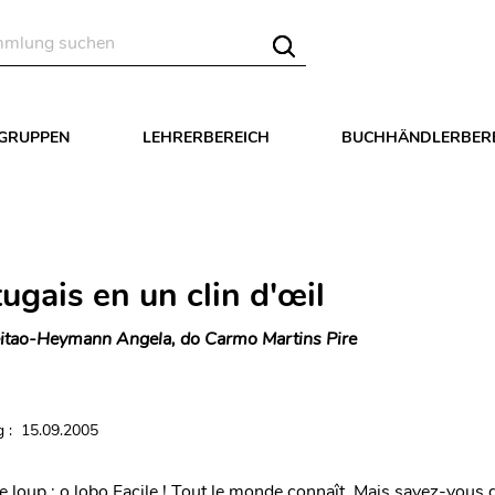
LGRUPPEN
LEHRERBEREICH
BUCHHÄNDLERBER
ugais en un clin d'œil
itao-Heymann Angela, do Carmo Martins Pire
 : 15.09.2005
 le loup : o lobo Facile ! Tout le monde connaît. Mais savez-vous 