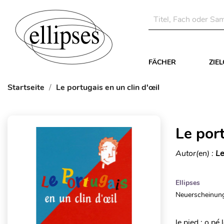
FÄCHER
ZIE
Startseite
Le portugais en un clin d'œil
Le port
Autor(en) :
Le
Ellipses
Neuerscheinung
le pied : o pé