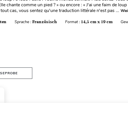
Elle chante comme un pied ? » ou encore : « J'ai une faim de loup
tout cas, vous sentez qu'une traduction littérale n'est pas ...
Wei
iten
Sprache :
Französisch
Format :
14,5 cm x 19 cm
Gew
ESEPROBE