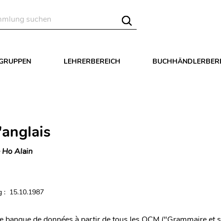
LGRUPPEN
LEHRERBEREICH
BUCHHÄNDLERBER
anglais
 Ho Alain
 : 15.10.1987
e banque de données à partir de tous les QCM ("Grammaire et s