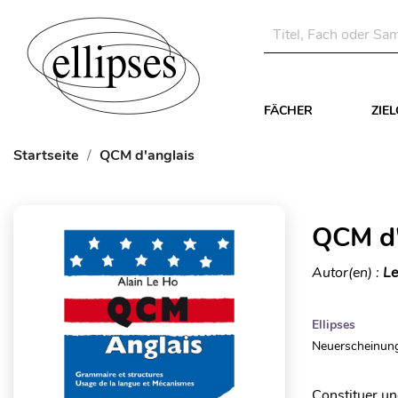
FÄCHER
ZIE
Startseite
QCM d'anglais
QCM d'
Autor(en) :
Le
Ellipses
Neuerscheinung
Constituer un