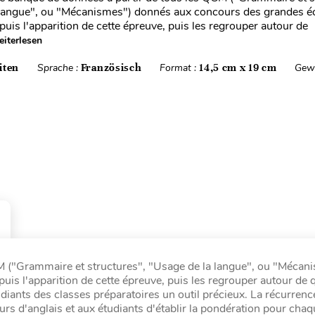
 langue", ou "Mécanismes") donnés aux concours des grandes é
is l'apparition de cette épreuve, puis les regrouper autour de
iterlesen
iten
Sprache :
Französisch
Format :
14,5 cm x 19 cm
Gewi
M ("Grammaire et structures", "Usage de la langue", ou "Mécan
s l'apparition de cette épreuve, puis les regrouper autour de 
iants des classes préparatoires un outil précieux. La récurrenc
rs d'anglais et aux étudiants d'établir la pondération pour chaq