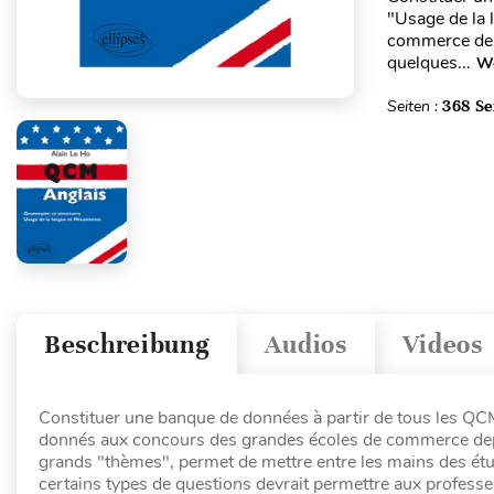
"Usage de la
commerce depu
quelques...
We
Seiten :
368 Se
Beschreibung
Audios
Videos
Constituer une banque de données à partir de tous les QC
donnés aux concours des grandes écoles de commerce depui
grands "thèmes", permet de mettre entre les mains des étud
certains types de questions devrait permettre aux professeu